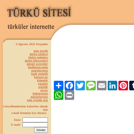
6 Ağustos 2026 Perşembe
ana sayfa
türkü sözleri
türkü notaları
türkü hikayeleri
gönül verenler
bağlama-nota
ozanlarımız
halk müziği
konser-tv
kitaplık
Paylaş
Facebook
Twitter
Message
Email
LinkedIn
Pint
yazılar
sözlük
arşiv
WhatsApp
Print
linklerimiz
görüşleriniz
site içinde ara
Güncellemelerden haberdar olmak
için
e-mail listemize üye olunuz.
İsim:
E-mail: