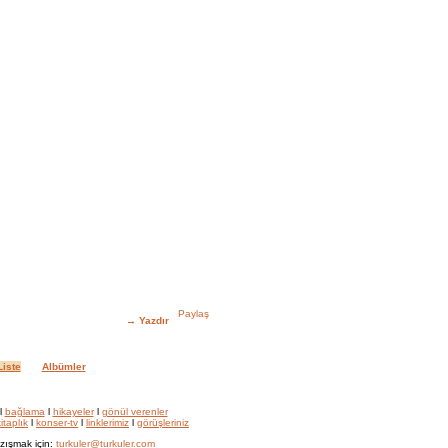
→
Yazdır
iste
Albümler
l
bağlama
l
hikayeler
l
gönül verenler
itaplık
l
konser-tv
l
linklerimiz
l
görüşleriniz
zışmak için:
turkuler@turkuler.com