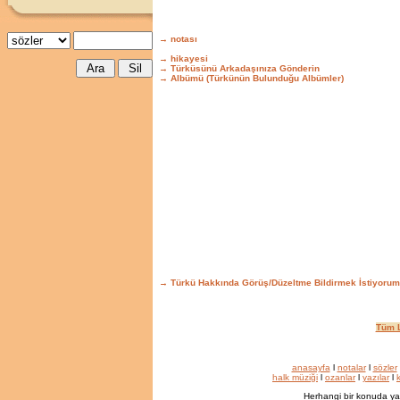
→ notası
→ hikayesi
→ Türküsünü Arkadaşınıza Gönderin
→ Albümü (Türkünün Bulunduğu Albümler)
→ Türkü Hakkında Görüş/Düzeltme Bildirmek İstiyorum
Tüm L
anasayfa
l
notalar
l
sözler
halk müziği
l
ozanlar
l
yazılar
l
k
Herhangi bir konuda ya