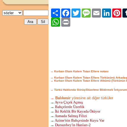
Paylaş
Facebook
Twitter
Message
Email
LinkedIn
Pint
WhatsApp
Print
→ Kurban Olam Kalem Tutan Ellere notası
→ Kurban Olam Kalem Tutan Ellere Türküsünü Arkadaş
→ Kurban Olam Kalem Tutan Ellere Albümü (Türkünün 
→ Türkü Hakkında Görüş/Düzeltme Bildirmek İstiyorum
→ Balıkesir
yöresine ait diğer türküler
→ Ayva Çiçek Açmış
→ Bahçelerde Üzerlik
→ İki Keklik Bir Kayada Ötüyor
→ Asmada Salmış Filizi
→ Azime'nin Bahçesinde Kuyu Var
→ Dursunbey'in Hanları-2