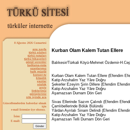
8 Ağustos 2026 Cumartesi
ana sayfa
Kurban Olam Kalem Tutan Ellere
türkü sözleri
türkü notaları
türkü hikayeleri
gönül verenler
Balıkesir/Türkali Köyü-Mehmet Özdemir-H.Cep
bağlama-nota
ozanlarımız
halk müziği
konser-tv
Kurban Olam Kalem Tutan Ellere (Efendim Ef
kitaplık
Katip Arzuhalim Yaz Yâre Doğru
yazılar
Şekerler Ezeyim Şirin Dillere (Efendim Efendi
sözlük
arşiv
Katip Arzuhalim Yaz Yâre Doğru
linklerimiz
Aşamazsan Durnam Dön Geri
görüşleriniz
site içinde ara
Sivas Ellerinde Sazım Çalındı (Efendim Efend
Güncellemelerden haberdar olmak
Çamlıbellerinde Bölük Bülündü
için
e-mail listemize üye olunuz.
Yârdan Ayrılalı Sinam Delindi (Efendim Efendi
Katip Arzuhalim Yaz Yâre Doğru
İsim:
Aşamazsan Telli Durnam Dön Geri
E-mail: