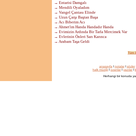
→ Entarisi Damgalı
→ Mendili Oyaladım
→ Vangel Çantası Elinde
→ Uzun Çarşı Baştan Başa
→ Acı Biberim Acı
→ Ahmet'im Handa Handadır Handa
→ Evimizin Ardında Bir Tarla Mercimek Var
→ Evlerinin Önleri Sarı Karınca
→ Arabam Taşa Geldi
Tüm L
anasayfa
l
notalar
l
sözler
halk müziği
l
ozanlar
l
yazılar
l
k
Herhangi bir konuda ya