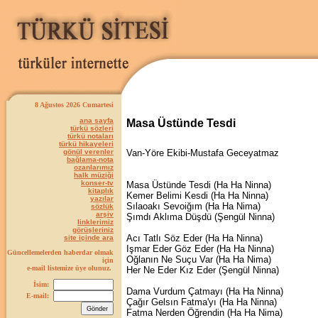
8 Ağustos 2026 Cumartesi
ana sayfa
Masa Üstünde Tesdi
türkü sözleri
türkü notaları
türkü hikayeleri
gönül verenler
Van-Yöre Ekibi-Mustafa Geceyatmaz
bağlama-nota
ozanlarımız
halk müziği
konser-tv
Masa Üstünde Tesdi (Ha Ha Ninna)
kitaplık
Kemer Belimi Kesdi (Ha Ha Ninna)
yazılar
Sılaoakı Sevoiğım (Ha Ha Nima)
sözlük
arşiv
Şımdı Aklıma Düşdü (Şengül Ninna)
linklerimiz
görüşleriniz
Acı Tatlı Söz Eder (Ha Ha Ninna)
site içinde ara
Işmar Eder Göz Eder (Ha Ha Ninna)
Güncellemelerden haberdar olmak
Oğlanın Ne Suçu Var (Ha Ha Nima)
için
e-mail listemize üye olunuz.
Her Ne Eder Kız Eder (Şengül Ninna)
İsim:
Dama Vurdum Çatmayı (Ha Ha Ninna)
E-mail:
Çağır Gelsın Fatma'yı (Ha Ha Ninna)
Fatma Nerden Öğrendin (Ha Ha Nima)