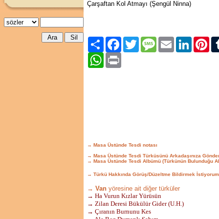
Çarşaftan Kol Atmayı (Şengül Ninna)
Paylaş
Facebook
Twitter
Message
Email
LinkedIn
Pint
WhatsApp
Print
→ Masa Üstünde Tesdi notası
→ Masa Üstünde Tesdi Türküsünü Arkadaşınıza Gönde
→ Masa Üstünde Tesdi Albümü (Türkünün Bulunduğu A
→ Türkü Hakkında Görüş/Düzeltme Bildirmek İstiyorum
→ Van
yöresine ait diğer türküler
→ Ha Vurun Kızlar Yürüsün
→ Zilan Deresi Bükülür Gider (U.H.)
→ Çıranın Burnunu Kes