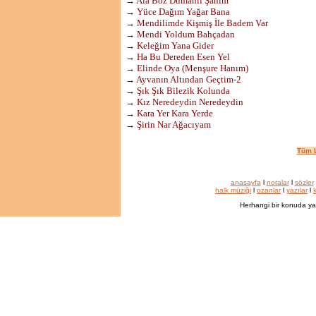
→ Ala Boz Dumanlı Şahım
→ Yüce Dağım Yağar Bana
→ Mendilimde Kişmiş İle Badem Var
→ Mendi Yoldum Bahçadan
→ Keleğim Yana Gider
→ Ha Bu Dereden Esen Yel
→ Elinde Oya (Menşure Hanım)
→ Ayvanın Altından Geçtim-2
→ Şık Şık Bilezik Kolunda
→ Kız Neredeydin Neredeydin
→ Kara Yer Kara Yerde
→ Şirin Nar Ağacıyam
Tüm L
anasayfa
l
notalar
l
sözler
halk müziği
l
ozanlar
l
yazılar
l
k
Herhangi bir konuda ya