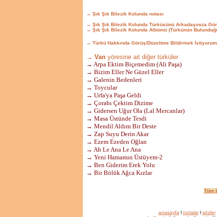
→ Şık Şık Bilezik Kolunda notası
→ Şık Şık Bilezik Kolunda Türküsünü Arkadaşınıza Gö
→ Şık Şık Bilezik Kolunda Albümü (Türkünün Bulunduğ
→ Türkü Hakkında Görüş/Düzeltme Bildirmek İstiyorum
→ Van
yöresine ait diğer türküler
→ Arpa Ektim Biçemedim (Ali Paşa)
→ Bizim Eller Ne Güzel Eller
→ Galenin Bedenleri
→ Toycular
→ Urfa'ya Paşa Geldi
→ Çorabı Çektim Dizime
→ Gidersen Uğur Ola (Lal Mercanlar)
→ Masa Üstünde Tesdi
→ Mendil Aldım Bir Deste
→ Zap Suyu Derin Akar
→ Ezem Ezeden Oğlan
→ Ah Le Ana Le Ana
→ Yeni Hamamın Üstüyem-2
→ Ben Giderim Erek Yolu
→ Bir Bölük Ağca Kızlar
Tüm L
anasayfa
l
notalar
l
sözler