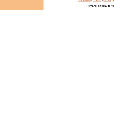
halk müziği
l
ozanlar
l
yazılar
l
k
Herhangi bir konuda ya