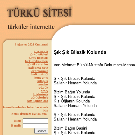
8 Ağustos 2026 Cumartesi
ana sayfa
Şık Şık Bilezik Kolunda
türkü sözleri
türkü notaları
türkü hikayeleri
gönül verenler
Van-Mehmet Bülbül-Mustafa Dokumacı-Mehm
bağlama-nota
ozanlarımız
halk müziği
konser-tv
Şık Şık Bilezik Kolunda
kitaplık
Sallanır Hemam Yolunda
yazılar
sözlük
arşiv
Bizim Bağın Yolunda
linklerimiz
Şık Şık Bilezik Kolunda
görüşleriniz
Kız Oğlanın Kolunda
site içinde ara
Sallanır Hemam Yolunda
Güncellemelerden haberdar olmak
için
e-mail listemize üye olunuz.
Şık Şık Bilezik Kolunda
Sallanır Hemam Yolunda
İsim:
E-mail:
Bizim Bağın Başini
Şık Şık Bilezik Kolunda