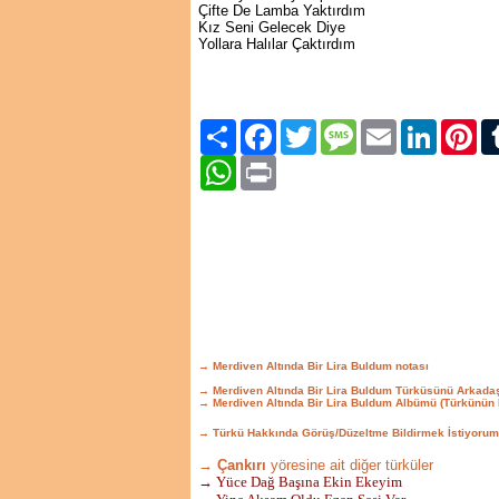
Çifte De Lamba Yaktırdım
Kız Seni Gelecek Diye
Yollara Halılar Çaktırdım
Paylaş
Facebook
Twitter
Message
Email
LinkedIn
Pint
WhatsApp
Print
→ Merdiven Altında Bir Lira Buldum notası
→ Merdiven Altında Bir Lira Buldum Türküsünü Arkada
→ Merdiven Altında Bir Lira Buldum Albümü (Türkünün
→ Türkü Hakkında Görüş/Düzeltme Bildirmek İstiyorum
→ Çankırı
yöresine ait diğer türküler
→ Yüce Dağ Başına Ekin Ekeyim