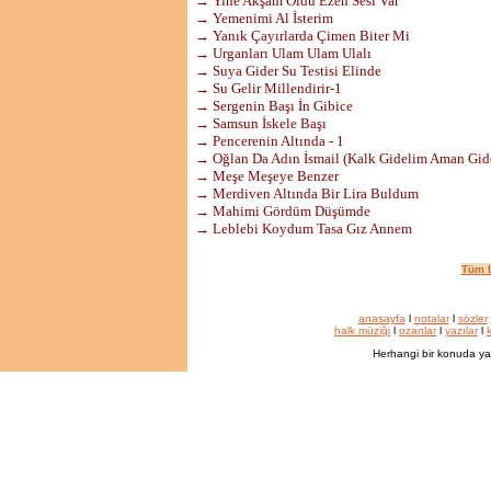
→ Yine Akşam Oldu Ezen Sesi Var
→ Yemenimi Al İsterim
→ Yanık Çayırlarda Çimen Biter Mi
→ Urganları Ulam Ulam Ulalı
→ Suya Gider Su Testisi Elinde
→ Su Gelir Millendirir-1
→ Sergenin Başı İn Gibice
→ Samsun İskele Başı
→ Pencerenin Altında - 1
→ Oğlan Da Adın İsmail (Kalk Gidelim Aman Gid
→ Meşe Meşeye Benzer
→ Merdiven Altında Bir Lira Buldum
→ Mahimi Gördüm Düşümde
→ Leblebi Koydum Tasa Gız Annem
Tüm L
anasayfa
l
notalar
l
sözler
halk müziği
l
ozanlar
l
yazılar
l
k
Herhangi bir konuda ya