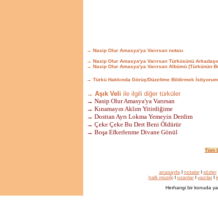
→ Nasip Olur Amasya'ya Varırsan notası
→ Nasip Olur Amasya'ya Varırsan Türküsünü Arkadaşı
→ Nasip Olur Amasya'ya Varırsan Albümü (Türkünün B
→ Türkü Hakkında Görüş/Düzeltme Bildirmek İstiyorum
→ Aşık Veli
ile ilgili diğer türküler
→ Nasip Olur Amasya'ya Varırsan
→ Kınamayın Aklım Yitirdiğime
→ Dosttan Ayrı Lokma Yemeyin Derdim
→ Çeke Çeke Bu Dert Beni Öldürür
→ Boşa Efkerlenme Divane Gönül
Tüm L
anasayfa
l
notalar
l
sözler
halk müziği
l
ozanlar
l
yazılar
l
k
Herhangi bir konuda ya