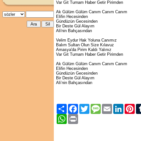
Var Git Turnam Haber Getir Pirimden
Ak Gülüm Gülüm Canım Canım Canım
Elifin Hecesinden
Gündüzün Gecesinden
Bir Deste Gül Alayım
Ali'nin Bahçasından
Velim Eydur Hak Yoluna Canımız
Balım Sultan Olun Size Kılavuz
Amasya'da Pirim Kaldı Yalınız
Var Git Turnam Haber Getir Pirimden
Ak Gülüm Gülüm Canım Canım Canım
Elifin Hecesinden
Gündüzün Gecesinden
Bir Deste Gül Alayım
Ali’nin Bahçasından
Paylaş
Facebook
Twitter
Message
Email
LinkedIn
Pint
WhatsApp
Print