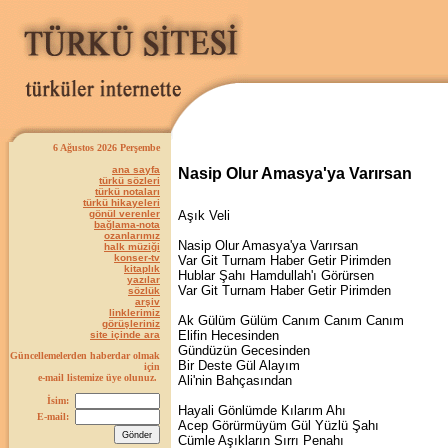
6 Ağustos 2026 Perşembe
ana sayfa
Nasip Olur Amasya'ya Varırsan
türkü sözleri
türkü notaları
türkü hikayeleri
gönül verenler
Aşık Veli
bağlama-nota
ozanlarımız
Nasip Olur Amasya'ya Varırsan
halk müziği
konser-tv
Var Git Turnam Haber Getir Pirimden
kitaplık
Hublar Şahı Hamdullah'ı Görürsen
yazılar
Var Git Turnam Haber Getir Pirimden
sözlük
arşiv
linklerimiz
Ak Gülüm Gülüm Canım Canım Canım
görüşleriniz
Elifin Hecesinden
site içinde ara
Gündüzün Gecesinden
Güncellemelerden haberdar olmak
Bir Deste Gül Alayım
için
e-mail listemize üye olunuz.
Ali'nin Bahçasından
İsim:
Hayali Gönlümde Kılarım Ahı
E-mail:
Acep Görürmüyüm Gül Yüzlü Şahı
Cümle Aşıkların Sırrı Penahı