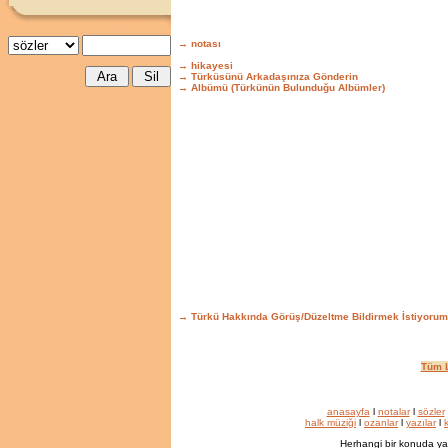
→ notası
→ hikayesi
→ Türküsünü Arkadaşınıza Gönderin
→ Albümü (Türkünün Bulunduğu Albümler)
→ Türkü Hakkında Görüş/Düzeltme Bildirmek İstiyorum
Tüm L
anasayfa
l
notalar
l
sözler
halk müziği
l
ozanlar
l
yazılar
l
k
Herhangi bir konuda ya