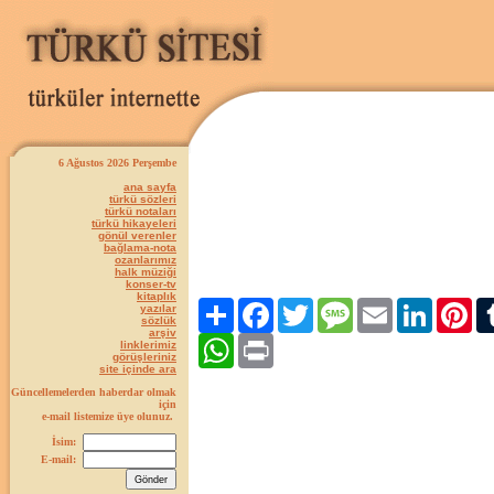
6 Ağustos 2026 Perşembe
ana sayfa
türkü sözleri
türkü notaları
türkü hikayeleri
gönül verenler
bağlama-nota
ozanlarımız
halk müziği
konser-tv
kitaplık
Paylaş
Facebook
Twitter
Message
Email
LinkedIn
Pint
yazılar
sözlük
arşiv
WhatsApp
Print
linklerimiz
görüşleriniz
site içinde ara
Güncellemelerden haberdar olmak
için
e-mail listemize üye olunuz.
İsim:
E-mail: