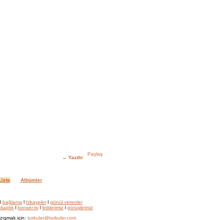
→
Yazdır
iste
Albümler
l
bağlama
l
hikayeler
l
gönül verenler
itaplık
l
konser-tv
l
linklerimiz
l
görüşleriniz
zışmak için:
turkuler@turkuler.com