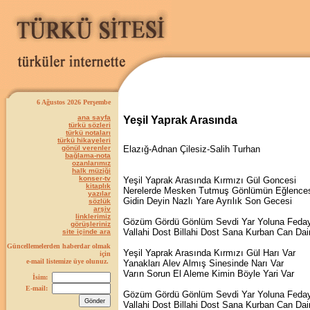
6 Ağustos 2026 Perşembe
ana sayfa
Yeşil Yaprak Arasında
türkü sözleri
türkü notaları
türkü hikayeleri
gönül verenler
Elazığ-Adnan Çilesiz-Salih Turhan
bağlama-nota
ozanlarımız
halk müziği
konser-tv
Yeşil Yaprak Arasında Kırmızı Gül Goncesi
kitaplık
Nerelerde Mesken Tutmuş Gönlümün Eğlence
yazılar
Gidin Deyin Nazlı Yare Ayrılık Son Gecesi
sözlük
arşiv
linklerimiz
Gözüm Gördü Gönlüm Sevdi Yar Yoluna Feda
görüşleriniz
Vallahi Dost Billahi Dost Sana Kurban Can Da
site içinde ara
Güncellemelerden haberdar olmak
Yeşil Yaprak Arasında Kırmızı Gül Harı Var
için
e-mail listemize üye olunuz.
Yanakları Alev Almış Sinesinde Narı Var
Varın Sorun El Aleme Kimin Böyle Yari Var
İsim:
E-mail:
Gözüm Gördü Gönlüm Sevdi Yar Yoluna Feda
Vallahi Dost Billahi Dost Sana Kurban Can Da