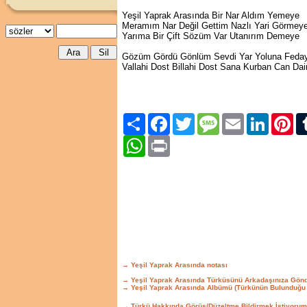
Yeşil Yaprak Arasında Bir Nar Aldım Yemeye
Meramım Nar Değil Gettim Nazlı Yari Görmey
Yarıma Bir Çift Sözüm Var Utanırım Demeye
Gözüm Gördü Gönlüm Sevdi Yar Yoluna Feda
Vallahi Dost Billahi Dost Sana Kurban Can Da
Paylaş
Facebook
Twitter
Message
Email
LinkedIn
Pint
WhatsApp
Print
→ Yeşil Yaprak Arasında notası
→ Yeşil Yaprak Arasında Türküsünü Arkadaşınıza Gönd
→ Yeşil Yaprak Arasında Albümü (Türkünün Bulunduğu
→ Türkü Hakkında Görüş/Düzeltme Bildirmek İstiyorum