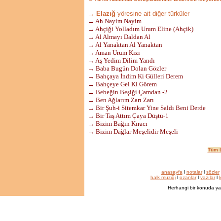
→ Elazığ
yöresine ait diğer türküler
→ Ah Nayim Nayim
→ Ahçiği Yolladım Urum Eline (Ahçik)
→ Al Almayı Daldan Al
→ Al Yanaktan Al Yanaktan
→ Aman Urum Kızı
→ Aş Yedim Dilim Yandı
→ Baba Bugün Dolan Gözler
→ Bahçaya İndim Ki Gülleri Derem
→ Bahçeye Gel Ki Görem
→ Bebeğin Beşiği Çamdan -2
→ Ben Ağlarım Zarı Zarı
→ Bir Şuh-i Sitemkar Yine Saldı Beni Derde
→ Bir Taş Attım Çaya Düştü-1
→ Bizim Bağın Kıracı
→ Bizim Dağlar Meşelidir Meşeli
Tüm L
anasayfa
l
notalar
l
sözler
halk müziği
l
ozanlar
l
yazılar
l
k
Herhangi bir konuda ya