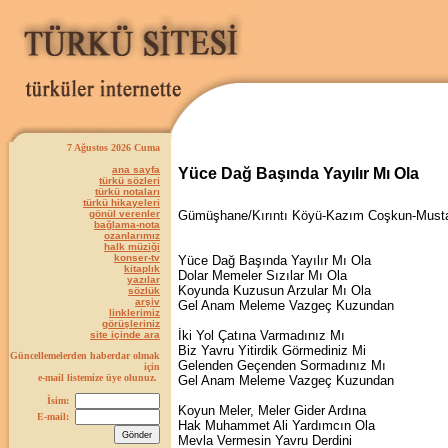
7 Ağustos 2026 Cuma
ana sayfa
Yüce Dağ Başında Yayılır Mı Ola
türkü sözleri
türkü notaları
türkü hikayeleri
gönül verenler
Gümüşhane/Kırıntı Köyü-Kazım Coşkun-Musta
bağlama-nota
ozanlarımız
halk müziği
konser-tv
Yüce Dağ Başında Yayılır Mı Ola
kitaplık
Dolar Memeler Sızılar Mı Ola
yazılar
Koyunda Kuzusun Arzular Mı Ola
sözlük
arşiv
Gel Anam Meleme Vazgeç Kuzundan
linklerimiz
görüşleriniz
İki Yol Çatına Varmadınız Mı
site içinde ara
Biz Yavru Yitirdik Görmediniz Mi
Güncellemelerden haberdar olmak
Gelenden Geçenden Sormadınız Mı
için
e-mail listemize üye olunuz.
Gel Anam Meleme Vazgeç Kuzundan
İsim:
Koyun Meler, Meler Gider Ardına
E-mail:
Hak Muhammet Ali Yardımcın Ola
Mevla Vermesin Yavru Derdini