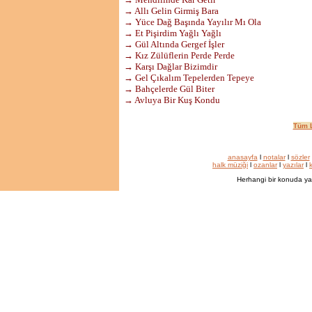
→ Allı Gelin Girmiş Bara
→ Yüce Dağ Başında Yayılır Mı Ola
→ Et Pişirdim Yağlı Yağlı
→ Gül Altında Gergef İşler
→ Kız Zülüflerin Perde Perde
→ Karşı Dağlar Bizimdir
→ Gel Çıkalım Tepelerden Tepeye
→ Bahçelerde Gül Biter
→ Avluya Bir Kuş Kondu
Tüm L
anasayfa
l
notalar
l
sözler
halk müziği
l
ozanlar
l
yazılar
l
k
Herhangi bir konuda ya