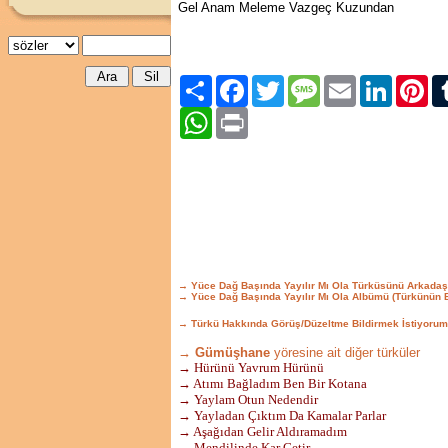
Gel Anam Meleme Vazgeç Kuzundan
Paylaş
Facebook
Twitter
Message
Email
LinkedIn
Pint
WhatsApp
Print
→ Yüce Dağ Başında Yayılır Mı Ola Türküsünü Arkadaş
→ Yüce Dağ Başında Yayılır Mı Ola Albümü (Türkünün 
→ Türkü Hakkında Görüş/Düzeltme Bildirmek İstiyorum
→ Gümüşhane
yöresine ait diğer türküler
→ Hürünü Yavrum Hürünü
→ Atımı Bağladım Ben Bir Kotana
→ Yaylam Otun Nedendir
→ Yayladan Çıktım Da Kamalar Parlar
→ Aşağıdan Gelir Aldıramadım
→ Mendilinde Kar Getir