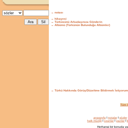
→ notası
→ hikayesi
→ Türküsünü Arkadaşınıza Gönderin
→ Albümü (Türkünün Bulunduğu Albümler)
→ Türkü Hakkında Görüş/Düzeltme Bildirmek İstiyorum
Tüm L
anasayfa
l
notalar
l
sözler
halk müziği
l
ozanlar
l
yazılar
l
k
Herhangi bir konuda ya