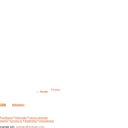
→
Yazdır
iste
Albümler
l
bağlama
l
hikayeler
l
gönül verenler
itaplık
l
konser-tv
l
linklerimiz
l
görüşleriniz
zışmak için:
turkuler@turkuler.com