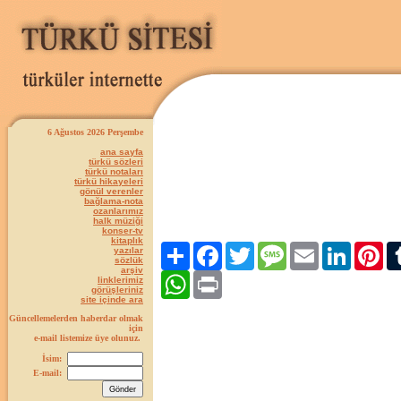
6 Ağustos 2026 Perşembe
ana sayfa
türkü sözleri
türkü notaları
türkü hikayeleri
gönül verenler
bağlama-nota
ozanlarımız
halk müziği
konser-tv
kitaplık
Paylaş
Facebook
Twitter
Message
Email
LinkedIn
Pint
yazılar
sözlük
arşiv
WhatsApp
Print
linklerimiz
görüşleriniz
site içinde ara
Güncellemelerden haberdar olmak
için
e-mail listemize üye olunuz.
İsim:
E-mail: