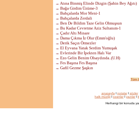
→ Atına Binmiş Elinde Dizgin (Şahin Bey Ağıtı)
→ Bağa Girdim Üzüme-3
→ Bahçalarda Mor Meni-1
→ Bahçalarda Zerdali
→ Ben De Bildim Taze Gelin Olmuşsun
→ Bu Kadar Cevretme Aziz Sultanım-1
→ Çadır Altı Minare
→ Dama Çıkma İz Olur (Emm'oğlu)
→ Derik Saçın Örmezler
→ El Eyvana Yatak Serdim Yumuşak
→ Evlerinde Bir İpekten Halı Var
→ Ezo Gelin Benim Olsaydında..(U.H)
→ Fes Başına Fes Başına
→ Gafil Gezme Şaşkın
Tüm L
anasayfa
l
notalar
l
sözler
halk müziği
l
ozanlar
l
yazılar
l
k
Herhangi bir konuda ya