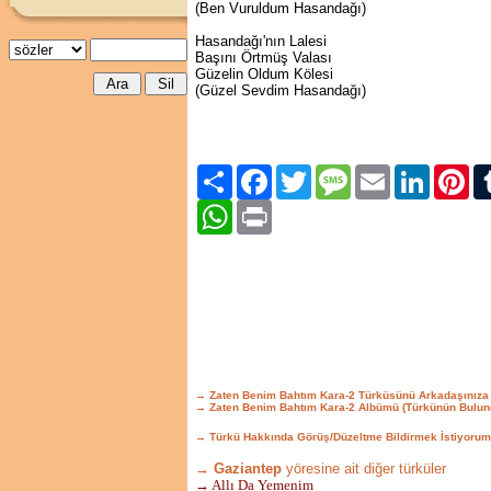
(Ben Vuruldum Hasandağı)
Hasandağı'nın Lalesi
Başını Örtmüş Valası
Güzelin Oldum Kölesi
(Güzel Sevdim Hasandağı)
Paylaş
Facebook
Twitter
Message
Email
LinkedIn
Pint
WhatsApp
Print
→ Zaten Benim Bahtım Kara-2 Türküsünü Arkadaşınıza
→ Zaten Benim Bahtım Kara-2 Albümü (Türkünün Bulun
→ Türkü Hakkında Görüş/Düzeltme Bildirmek İstiyorum
→ Gaziantep
yöresine ait diğer türküler
→ Allı Da Yemenim