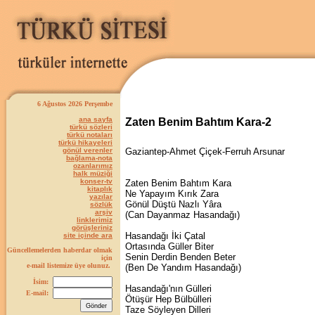
6 Ağustos 2026 Perşembe
ana sayfa
Zaten Benim Bahtım Kara-2
türkü sözleri
türkü notaları
türkü hikayeleri
gönül verenler
Gaziantep-Ahmet Çiçek-Ferruh Arsunar
bağlama-nota
ozanlarımız
halk müziği
konser-tv
Zaten Benim Bahtım Kara
kitaplık
Ne Yapayım Kırık Zara
yazılar
Gönül Düştü Nazlı Yâra
sözlük
arşiv
(Can Dayanmaz Hasandağı)
linklerimiz
görüşleriniz
Hasandağı İki Çatal
site içinde ara
Ortasında Güller Biter
Güncellemelerden haberdar olmak
Senin Derdin Benden Beter
için
e-mail listemize üye olunuz.
(Ben De Yandım Hasandağı)
İsim:
Hasandağı'nın Gülleri
E-mail:
Ötüşür Hep Bülbülleri
Taze Söyleyen Dilleri