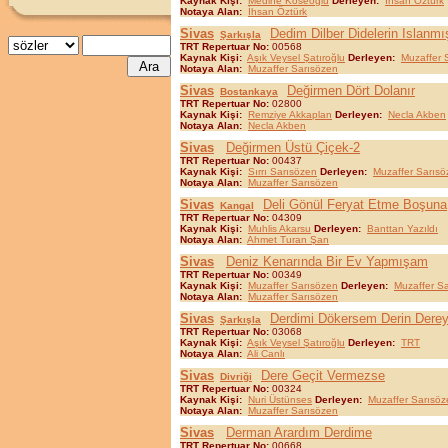
Kaynak Kişi:
Medine Köseoğlu
Derleyen:
İhsan Öztürk
Notaya Alan:
İhsan Öztürk
Sivas
Dedim Dilber Didelerin Islanmı
Şarkışla
TRT Repertuar No:
00568
Kaynak Kişi:
Aşık Veysel Şatıroğlu
Derleyen:
Muzaffer 
Notaya Alan:
Muzaffer Sarısözen
Sivas
Değirmen Dört Dolanır
Bostankaya
TRT Repertuar No:
02800
Kaynak Kişi:
Remziye Akkaplan
Derleyen:
Necla Akben
Notaya Alan:
Necla Akben
Sivas
Değirmen Üstü Çiçek-2
TRT Repertuar No:
00437
Kaynak Kişi:
Sırrı Sarısözen
Derleyen:
Muzaffer Sarısö
Notaya Alan:
Muzaffer Sarısözen
Sivas
Deli Gönül Feryat Etme Boşuna
Kangal
TRT Repertuar No:
04309
Kaynak Kişi:
Muhlis Akarsu
Derleyen:
Banttan Yazıldı
Notaya Alan:
Ahmet Turan Şan
Sivas
Deniz Kenarında Bir Ev Yapmışam
TRT Repertuar No:
00349
Kaynak Kişi:
Muzaffer Sarısözen
Derleyen:
Muzaffer S
Notaya Alan:
Muzaffer Sarısözen
Sivas
Derdimi Dökersem Derin Dere
Şarkışla
TRT Repertuar No:
03068
Kaynak Kişi:
Aşık Veysel Şatıroğlu
Derleyen:
TRT
Notaya Alan:
Ali Canlı
Sivas
Dere Geçit Vermezse
Divriği
TRT Repertuar No:
00324
Kaynak Kişi:
Nuri Üstünses
Derleyen:
Muzaffer Sarısöz
Notaya Alan:
Muzaffer Sarısözen
Sivas
Derman Arardım Derdime
TRT Repertuar No:
00668