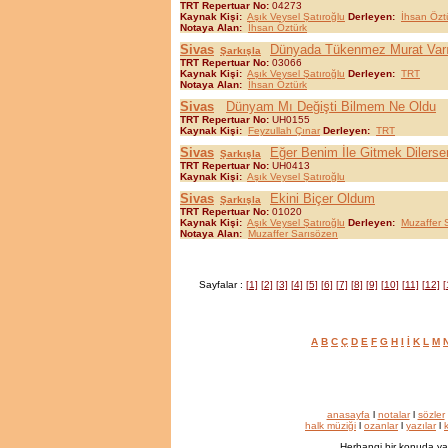
TRT Repertuar No:
04273
Kaynak Kişi:
Aşık Veysel Şatıroğlu
Derleyen:
İhsan Özt
Notaya Alan:
İhsan Öztürk
Sivas
Dünyada Tükenmez Murat Var
Şarkışla
TRT Repertuar No:
03066
Kaynak Kişi:
Aşık Veysel Şatıroğlu
Derleyen:
TRT
Notaya Alan:
İhsan Öztürk
Sivas
Dünyam Mı Değişti Bilmem Ne Oldu
TRT Repertuar No:
UH0155
Kaynak Kişi:
Feyzullah Çınar
Derleyen:
TRT
Sivas
Eğer Benim İle Gitmek Dilerse
Şarkışla
TRT Repertuar No:
UH0413
Kaynak Kişi:
Aşık Veysel Şatıroğlu
Sivas
Ekini Biçer Oldum
Şarkışla
TRT Repertuar No:
01020
Kaynak Kişi:
Aşık Veysel Şatıroğlu
Derleyen:
Muzaffer 
Notaya Alan:
Muzaffer Sarısözen
Sayfalar :
[1]
[2]
[3]
[4]
[5]
[6]
[7]
[8]
[9]
[10]
[11]
[12]
[
A
B
C
Ç
D
E
F
G
H
I
İ
K
L
M
anasayfa
l
notalar
l
sözler
halk müziği
l
ozanlar
l
yazılar
l
k
Herhangi bir konuda ya