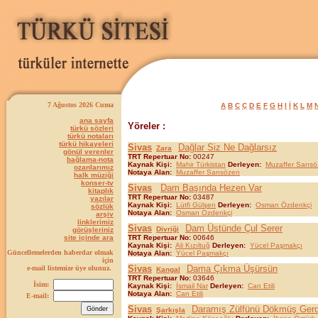
7 Ağustos 2026 Cuma
A
B
C
Ç
D
E
F
G
H
I
İ
K
L
M
ana sayfa
Yöreler :
türkü sözleri
türkü notaları
türkü hikayeleri
Sivas
Dağlar Siz Ne Dağlarsız
Zara
gönül verenler
TRT Repertuar No:
00247
bağlama-nota
Kaynak Kişi:
Mahir Türkistan
Derleyen:
Muzaffer Sarıs
ozanlarımız
Notaya Alan:
Muzaffer Sarısözen
halk müziği
konser-tv
Sivas
Dam Başında Hezen Var
kitaplık
TRT Repertuar No:
03487
yazılar
Kaynak Kişi:
Lütfi Gülşen
Derleyen:
Osman Özdenkçi
sözlük
Notaya Alan:
Osman Özdenkçi
arşiv
linklerimiz
Sivas
Dam Üstünde Çul Serer
Divriği
görüşleriniz
site içinde ara
TRT Repertuar No:
00646
Kaynak Kişi:
Ali Kızıltuğ
Derleyen:
Yücel Paşmakçı
Güncellemelerden haberdar olmak
Notaya Alan:
Yücel Paşmakçı
için
Sivas
Dama Çıkma Üşürsün
e-mail listemize üye olunuz.
Kangal
TRT Repertuar No:
03646
İsim:
Kaynak Kişi:
İsmail Nar
Derleyen:
Can Etili
Notaya Alan:
Can Etili
E-mail:
Sivas
Daramış Zülfünü Dökmüş Ger
Şarkışla