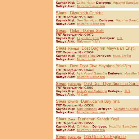
Kaynak Kişi:
Zeliha Hatun
Derleyen:
Muzaffer Sarısöze
Notaya Alan:
Muzaffer Sarısözen
Sivas
Diyarbekir Ocaktır
TRT Repertuar No:
01680
Kaynak Kişi:
Sırrı Sarısözen
Derleyen:
Muzaffer Sarısö
Notaya Alan:
Muzaffer Sarısözen
Sivas
Dolanı Dolanı Gelir
TRT Repertuar No:
04672
Kaynak Kişi:
Feyzullah Çınar
Derleyen:
TRT
Notaya Alan:
Süleyman Yıldız
Sivas
Dost Bağının Meyvaları Erişti
Kangal
TRT Repertuar No:
02659
Kaynak Kişi:
Yüksel Yıldız
Derleyen:
Musa Eroğlu
Notaya Alan:
Musa Eroğlu
Sivas
Dost Dost Diye Hayalına Yeldiğim
TRT Repertuar No:
00440
Kaynak Kişi:
Aşık Veysel Şatıroğlu
Derleyen:
Muzaffer 
Notaya Alan:
Muzaffer Sarısözen
Sivas
Dost Dost Diye Nicesine Sarıl
Şarkışla
TRT Repertuar No:
03067
Kaynak Kişi:
Aşık Veysel Şatıroğlu
Derleyen:
TRT
Notaya Alan:
Ali Canlı
Sivas
Dumluca'nın Bayırına
Divriği
TRT Repertuar No:
00538
Kaynak Kişi:
Nuri Üstünses
Derleyen:
Muzaffer Sarısöz
Notaya Alan:
Muzaffer Sarısözen
Sivas
Durnamın Kanadı Yeşil
Zara
TRT Repertuar No:
00555
Kaynak Kişi:
Zeli Hatun
Derleyen:
Muzaffer Sarısözen
Notaya Alan:
Muzaffer Sarısözen
Sivas
Dün Gece Yar Eşiğinde
Şarkışla