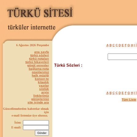
6 Ağustos 2026 Perşembe
A
B
C
Ç
D
E
F
G
H
I
İ
ana sayfa
türkü sözleri
türkü notaları
türkü hikayeleri
Türkü Sözleri :
gönül verenler
bağlama-nota
ozanlarımız
halk müziği
konser-tv
kitaplık
yazılar
sözlük
arşiv
A
B
C
Ç
D
E
F
G
H
I
İ
linklerimiz
görüşleriniz
Tüm Liste
site içinde ara
Güncellemelerden haberdar olmak
için
e-mail listemize üye olunuz.
İsim:
E-mail: