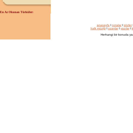
En Az Okunan Türküler:
anasayfa
l
notalar
l
sözler
halk müziği
l
ozanlar
l
yazılar
l
k
Herhangi bir konuda ya