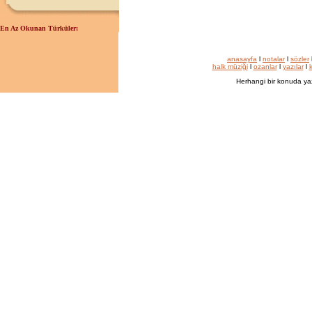
En Az Okunan Türküler:
anasayfa
l
notalar
l
sözler
halk müziği
l
ozanlar
l
yazılar
l
k
Herhangi bir konuda ya