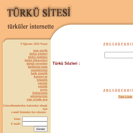
9 Ağustos 2026 Pazar
A
B
C
Ç
D
E
F
G
H
I
İ
ana sayfa
türkü sözleri
türkü notaları
türkü hikayeleri
Türkü Sözleri :
gönül verenler
bağlama-nota
ozanlarımız
halk müziği
konser-tv
kitaplık
yazılar
sözlük
arşiv
A
B
C
Ç
D
E
F
G
H
I
İ
linklerimiz
görüşleriniz
Tüm Liste
site içinde ara
Güncellemelerden haberdar olmak
için
e-mail listemize üye olunuz.
İsim:
E-mail: