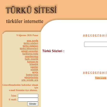
9 Ağustos 2026 Pazar
A
B
C
Ç
D
E
F
G
H
I
İ
ana sayfa
türkü sözleri
türkü notaları
türkü hikayeleri
Türkü Sözleri :
gönül verenler
bağlama-nota
ozanlarımız
halk müziği
konser-tv
kitaplık
yazılar
sözlük
arşiv
A
B
C
Ç
D
E
F
G
H
I
İ
linklerimiz
görüşleriniz
Tüm Liste
site içinde ara
Güncellemelerden haberdar olmak
için
e-mail listemize üye olunuz.
İsim:
E-mail: