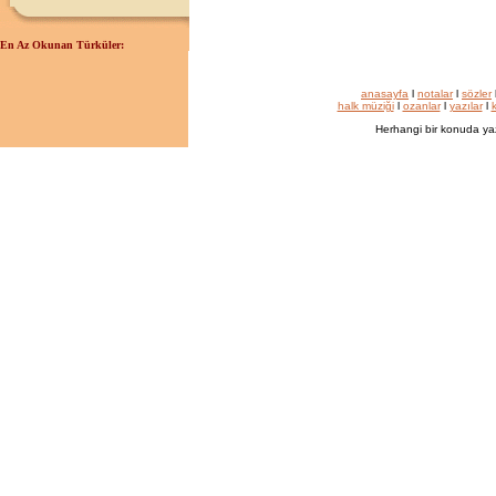
En Az Okunan Türküler:
anasayfa
l
notalar
l
sözler
halk müziği
l
ozanlar
l
yazılar
l
k
Herhangi bir konuda ya