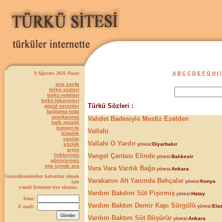
9 Ağustos 2026 Pazar
A
B
C
Ç
D
E
F
G
H
I
İ
ana sayfa
türkü sözleri
türkü notaları
türkü hikayeleri
Türkü Sözleri :
gönül verenler
bağlama-nota
ozanlarımız
Vahdet Badesiyle Mestiz Ezelden
halk müziği
konser-tv
Vallahi
kitaplık
yazılar
Vallahi O Yardır
sözlük
yöresi:
Diyarbakır
arşiv
linklerimiz
Vangel Çantası Elinde
yöresi:
Balıkesir
görüşleriniz
site içinde ara
Vara Vara Vardık Bağa
yöresi:
Ankara
Güncellemelerden haberdar olmak
Varakanın Alt Yanında Bahçalar
yöresi:
Konya
için
e-mail listemize üye olunuz.
Vardım Bakdım Süt Pişirmiş
yöresi:
Hatay
İsim:
Vardım Baktım Demir Kapı Sürgülü
yöresi:
Elaz
E-mail:
Vardım Baktım Süt Büşürür
yöresi:
Ankara