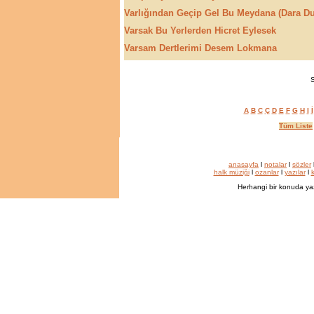
Varlığından Geçip Gel Bu Meydana (Dara D
Varsak Bu Yerlerden Hicret Eylesek
Varsam Dertlerimi Desem Lokmana
S
A
B
C
Ç
D
E
F
G
H
I
İ
Tüm Liste
anasayfa
l
notalar
l
sözler
halk müziği
l
ozanlar
l
yazılar
l
k
Herhangi bir konuda ya