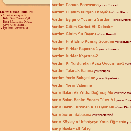
Vardım Dostun Bahçasına
yöresi:
Tunceli
Vardım Düştüm Isırganlı Koyağa
En Az Okunan Türküler:
yöresi:
Sivas
→Servetin Varlığın Ge...
→Bahtı Kara Babam Oğl...
Vardım Eşiğine Yüzümü Sürdüm
yöresi:
Erzur
→Boşa Efkerlenme Diva...
→Gayrı Geçti Bahar...
Vardım Gittim Gurbet Eli Dolaştım
→İçer İsem Kudretin M...
Vardım Gittim Su Başına
yöresi:
Rumeli
Vardım Hint Eline Kumaş Getirdim
yöresi:
Erzi
Vardım Kırklar Kapısına-1
yöresi:
Erzincan
Vardım Kırklar Kapısına-2
Vardım Ki Yurdundan Ayağ Göçürmüş-2
yöre
Vardım Takmak Hanına
yöresi:
Uşak
Vardım Yarin Bahçesine
yöresi:
Diyarbakır
Vardım Yarin Vatanına
Varın Bakın Ak Yıldız Doğmuş Mu
yöresi:
Kast
Varın Bakın Benim Bacam Tüter Mi
yöresi:
Rum
Varın Bakın Türkmen Kızı Uyur Mu
yöresi:
Küta
Varın Sorun Babasına
yöresi:
Tekirdağ
Varın Söyleyin Urfaniyeye Yarın Öğmesin
yör
Varıp Neylemeli Sılayı