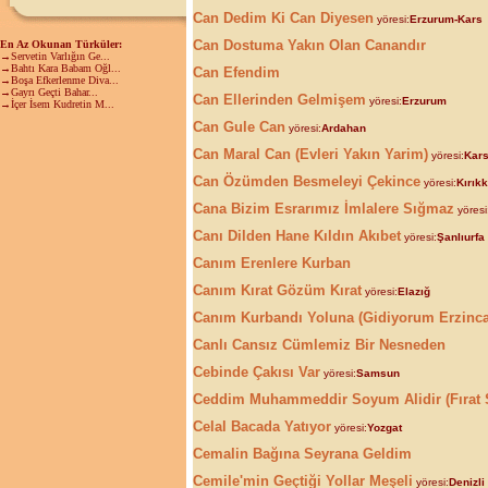
Can Dedim Ki Can Diyesen
yöresi:
Erzurum-Kars
Can Dostuma Yakın Olan Canandır
En Az Okunan Türküler:
→Servetin Varlığın Ge...
→Bahtı Kara Babam Oğl...
Can Efendim
→Boşa Efkerlenme Diva...
→Gayrı Geçti Bahar...
Can Ellerinden Gelmişem
yöresi:
Erzurum
→İçer İsem Kudretin M...
Can Gule Can
yöresi:
Ardahan
Can Maral Can (Evleri Yakın Yarim)
yöresi:
Kar
Can Özümden Besmeleyi Çekince
yöresi:
Kırık
Cana Bizim Esrarımız İmlalere Sığmaz
yöresi
Canı Dilden Hane Kıldın Akıbet
yöresi:
Şanlıurfa
Canım Erenlere Kurban
Canım Kırat Gözüm Kırat
yöresi:
Elazığ
Canım Kurbandı Yoluna (Gidiyorum Erzinc
Canlı Cansız Cümlemiz Bir Nesneden
Cebinde Çakısı Var
yöresi:
Samsun
Ceddim Muhammeddir Soyum Alidir (Fırat 
Celal Bacada Yatıyor
yöresi:
Yozgat
Cemalin Bağına Seyrana Geldim
Cemile'min Geçtiği Yollar Meşeli
yöresi:
Denizli