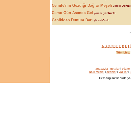
Cemile'nin Gezdiği Dağlar Meşeli
yöresi:
Denizl
Cemo Gün Aşanda Gel
yöresi:
Şanlıurfa
Cenikiden Duttum Darı
yöresi:
Ordu
S
A
B
C
Ç
D
E
F
G
H
I
İ
Tüm Liste
anasayfa
l
notalar
l
sözler
halk müziği
l
ozanlar
l
yazılar
l
k
Herhangi bir konuda ya