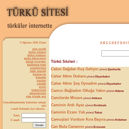
9 Ağustos 2026 Pazar
A
B
C
Ç
D
E
F
G
H
I
İ
ana sayfa
türkü sözleri
türkü notaları
türkü hikayeleri
Türkü Sözleri :
gönül verenler
bağlama-nota
ozanlarımız
Cabur Dağdan Kuş Geliyor
yöresi:
Şanlıurfa
halk müziği
konser-tv
Cahar Attım Dubara
yöresi:
Diyarbakır
kitaplık
yazılar
Cahar Attım Şeş Oynadım
sözlük
yöresi:
Diyarbakır
arşiv
linklerimiz
Camızı Bağladım Otluğa Yakın
yöresi:
Adana
görüşleriniz
site içinde ara
Camilerde Minare
yöresi:
Ankara
Güncellemelerden haberdar olmak
Caminin Ardı Ayaz
yöresi:
Kırıkkale
için
e-mail listemize üye olunuz.
Caminin Ezanı Yok
yöresi:
Tokat
İsim:
Camuşlari Vurdum Kıra Bayıra
yöresi:
Ardahan
E-mail:
Can Bula Cananını
yöresi:
Erzurum