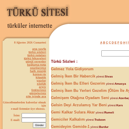
8 Ağustos 2026 Cumartesi
A
B
C
Ç
D
E
F
G
H
I
İ
ana sayfa
türkü sözleri
türkü notaları
türkü hikayeleri
Türkü Sözleri :
gönül verenler
bağlama-nota
ozanlarımız
Gelmez Yola Gidiyorum
halk müziği
konser-tv
Gelmiş İken Bir Habercik
yöresi:
Sivas
kitaplık
yazılar
Gelmiş İken Bu Elleri Gezerim
sözlük
yöresi:
Amasya
arşiv
linklerimiz
Gelmiş İken Bu Yerleri Gezelim (Ölüm İle Ay
görüşleriniz
site içinde ara
Gelmişem Otağına Oyadam Seni
yöresi:
Azerba
Güncellemelerden haberdar olmak
Gelsin Deyi Arzulamış Yar Beni
yöresi:
Kars
için
e-mail listemize üye olunuz.
Gemi Kalkar Sulara Akar
yöresi:
Rumeli
İsim:
Gemiciler Kalkalım
yöresi:
Trabzon
E-mail:
Gemideyim Gemide-1
yöresi:
Burdur