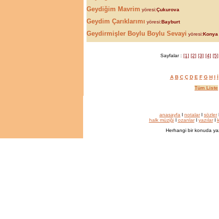
Geydiğim Mavrim
yöresi:
Çukurova
Geydim Çarıklarımı
yöresi:
Bayburt
Geydirmişler Boylu Boylu Sevayi
yöresi:
Konya
Sayfalar :
[1]
[2]
[3]
[4]
[5]
A
B
C
Ç
D
E
F
G
H
I
İ
Tüm Liste
anasayfa
l
notalar
l
sözler
halk müziği
l
ozanlar
l
yazılar
l
k
Herhangi bir konuda ya