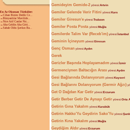
Gemideyim Gemide-2
yöresi:
Artvin
Gemiler Gelende Verir Fitini
En Az Okunan Türküler:
yöresi:
Kars
→Cihan Bizim Dedik Ce...
→Bünyanlılar Mavilide...
Gemiler Giresun'e
yöresi:
Trabzon
→Nice Arif Canlar Nic...
→Aha Geldin Aha Gitti...
Gemiler Posta Posta
yöresi:
Muğla
→Sabah Oldu Şavkın Ba...
Gemilerde Talim Var (Receb'im)
yöresi:
İstanbul
Geminin İçineyum
yöresi:
Giresun
Genç Osman
yöresi:
Aydın
Gerek
Gerizler Başında Hoplayamadım
yöresi:
İzmir
Germenciynen Baltacığın Arası
yöresi:
Aydın
Gesi Bağlarında Dolanıyorum
yöresi:
Kayseri
Gesi Bağlarını Dolanıyorum (Germir Ağzı)
yö
Get O Dağdan Kar Getir
yöresi:
Erzurum
Getir Berber Getir De Aynayı Getir
yöresi:
Orta 
Getirin Gına Yakalım
yöresi:
Karabük
Getirin Hakko'Yu Geydirin Sako'Yu
yöresi:
Şanl
Getirin Kına Yakalım
yöresi:
Muğla
Geydiğim Aldır
yöresi:
Erzurum