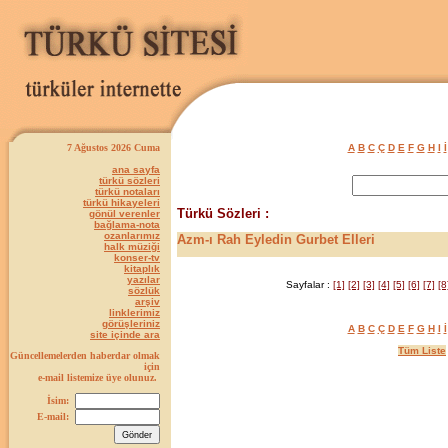
7 Ağustos 2026 Cuma
A
B
C
Ç
D
E
F
G
H
I
İ
ana sayfa
türkü sözleri
türkü notaları
türkü hikayeleri
Türkü Sözleri :
gönül verenler
bağlama-nota
ozanlarımız
Azm-ı Rah Eyledin Gurbet Elleri
halk müziği
konser-tv
kitaplık
yazılar
Sayfalar :
[1]
[2]
[3]
[4]
[5]
[6]
[7]
[8
sözlük
arşiv
linklerimiz
görüşleriniz
A
B
C
Ç
D
E
F
G
H
I
İ
site içinde ara
Tüm Liste
Güncellemelerden haberdar olmak
için
e-mail listemize üye olunuz.
İsim:
E-mail: