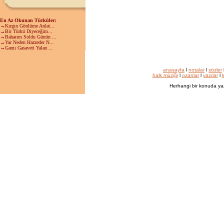
En Az Okunan Türküler:
→Kırgın Gönlüme Anlat...
→Bir Türkü Diyeceğim...
→Baharım Soldu Günün ...
→Yar Neden Hazzeder N...
→Gamı Gasaveti Yalan ...
anasayfa
l
notalar
l
sözler
halk müziği
l
ozanlar
l
yazılar
l
k
Herhangi bir konuda ya