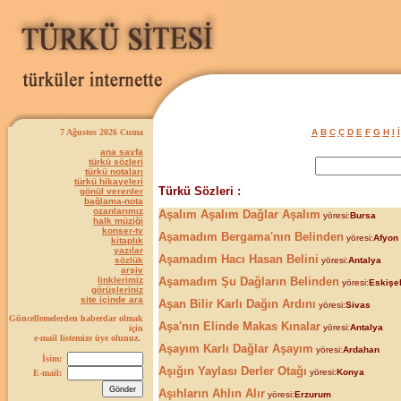
7 Ağustos 2026 Cuma
A
B
C
Ç
D
E
F
G
H
I
İ
ana sayfa
türkü sözleri
türkü notaları
türkü hikayeleri
Türkü Sözleri :
gönül verenler
bağlama-nota
ozanlarımız
Aşalım Aşalım Dağlar Aşalım
yöresi:
Bursa
halk müziği
konser-tv
Aşamadım Bergama'nın Belinden
yöresi:
Afyon
kitaplık
yazılar
Aşamadım Hacı Hasan Belini
sözlük
yöresi:
Antalya
arşiv
linklerimiz
Aşamadım Şu Dağların Belinden
yöresi:
Eskişe
görüşleriniz
site içinde ara
Aşan Bilir Karlı Dağın Ardını
yöresi:
Sivas
Güncellemelerden haberdar olmak
Aşa'nın Elinde Makas Kınalar
yöresi:
Antalya
için
e-mail listemize üye olunuz.
Aşayım Karlı Dağlar Aşayım
yöresi:
Ardahan
İsim:
Aşığın Yaylası Derler Otağı
yöresi:
Konya
E-mail:
Aşıhların Ahlın Alır
yöresi:
Erzurum