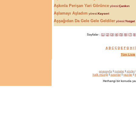
Aşkınla Perişan Yari Görünce
yöresi:
Çankırı
Aşlamayı Aşladım
yöresi:
Kayseri
Aşşağıdan Da Gele Gele Geldiler
yöresi:
Yozgat
Sayfalar :
[1]
[2]
[3]
[4]
[5]
[6]
[7]
[8
A
B
C
Ç
D
E
F
G
H
I
İ
Tüm Liste
anasayfa
l
notalar
l
sözler
halk müziği
l
ozanlar
l
yazılar
l
k
Herhangi bir konuda ya