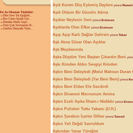
Aşık Kerem Düş Eylemiş Daylere
yöresi:
Rumeli
Aşık Oldum Bir Güzelin Adına
En Az Okunan Türküler:
→Dün Gece Yar Eşiğind...
→Bin Canın İçinde Gör...
Aşıklar Neylesin Seni
yöresi:
Erzincan
→Dereden Dudu Geçti...
→Öyle Çok Sevmiştim B...
Aşıklarda Olan Efkar
yöresi:
Erzincan
→Garibin Dünyada Yüzü...
Aşıp Aşıp Karlı Dağlar Gelirsin
yöresi:
Tokat
Aşk Atına Süvar Olan Aşıklar
Aşk Meydanında
Aşka Düştüm Yeni Baştan Çıkardın Beni
yöre
Aşkı Kimden Aldın Sevgiyi Kimden
Aşkın Beni Deleyledi (Melul Mahsun Duran 
Aşkın Beni Deleyledi (Yar Beni Beni)
yöresi:
Kı
Aşkın Beni Elden Ele Gezdirdi
Aşkın Divanesi Mecnunum Amma
Aşkın Ezeli Aşıka İlham-ı Hüdâdır
yöresi:
Erzur
Aşkın Polisleri Tuttu Yakamı (U.H.)
Aşkın Şarabını İçerler Dilber
yöresi:
Tunceli
Aşkın Yeli Değdi Savruldum
Aşkından Yanar Yüreğim