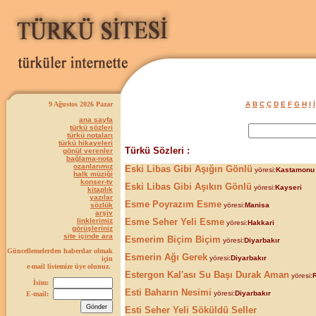
9 Ağustos 2026 Pazar
A
B
C
Ç
D
E
F
G
H
I
İ
ana sayfa
türkü sözleri
türkü notaları
türkü hikayeleri
Türkü Sözleri :
gönül verenler
bağlama-nota
ozanlarımız
Eski Libas Gibi Aşığın Gönlü
yöresi:
Kastamonu
halk müziği
konser-tv
Eski Libas Gibi Aşıkın Gönlü
yöresi:
Kayseri
kitaplık
yazılar
Esme Poyrazım Esme
sözlük
yöresi:
Manisa
arşiv
linklerimiz
Esme Seher Yeli Esme
yöresi:
Hakkari
görüşleriniz
site içinde ara
Esmerim Biçim Biçim
yöresi:
Diyarbakır
Güncellemelerden haberdar olmak
Esmerin Ağı Gerek
yöresi:
Diyarbakır
için
e-mail listemize üye olunuz.
Estergon Kal'ası Su Başı Durak Aman
yöresi:
İsim:
Esti Baharın Nesimi
yöresi:
Diyarbakır
E-mail:
Esti Seher Yeli Söküldü Seller