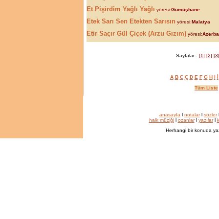
Et Pişirdim Yağlı Yağlı
yöresi:
Gümüşhane
Etek Sarı Sen Etekten Sarısın
yöresi:
Malatya
Etir Saçır Gül Çiçek (Arzu Gızım)
yöresi:
Azerb
Sayfalar :
[1]
[2]
[3
A
B
C
Ç
D
E
F
G
H
I
İ
Tüm Liste
anasayfa
l
notalar
l
sözler
halk müziği
l
ozanlar
l
yazılar
l
k
Herhangi bir konuda ya