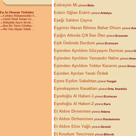
Estireyim Mi
yöresi:
Bolu
Estirir Oğlan Estirir
En Az Okunan Türküler:
yöresi:
Antalya
→Ceddim Muhammeddir S...
→Gönül Derdi Kelam Ge...
Eşeği Saldım Çayıra
→Bahçadan Aşıyo Ayvan...
→Ben Bir Yavru Gördüm...
Eşgimiz Hazan Bilmez Bahar Olsun
yöresi:
Az
→Her Gün Akşam Sabah ...
Eşiğin Altında Çift İlan Öter
yöresi:
Erzurum
Eşik Üstünde Durdum
yöresi:
Erzincan
Eşimden Ayrıldım Gözyaşım Durmaz
yöresi:
G
Eşimden Ayrıldım Yamandır Halim
yöresi:
Ama
Eşimden Ayrıldım Yoktur Kararım
yöresi:
Sivas
Eşinden Ayrılan Yaralı Ördek
Eşme Eşdim Sabahtan
yöresi:
Yozgat
Eşmekayanın Kavakları
yöresi:
Orta Anadolu
Eşrefoğlu Al Haberi-1
yöresi:
Erzincan
Eşrefoğlu Al Haberi-2
yöresi:
Kars
Et Aldım Direminen
yöresi:
Adana
Et Aldım Dirheminen
yöresi:
Kastamonu
Et Aldım Elim Yağlı
yöresi:
Denizli
Et Koydum Tencireye
yöresi:
Bilecik