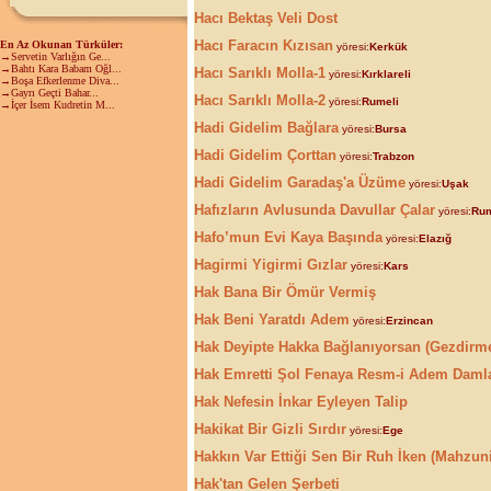
Hacı Bektaş Veli Dost
Hacı Faracın Kızısan
En Az Okunan Türküler:
yöresi:
Kerkük
→Servetin Varlığın Ge...
→Bahtı Kara Babam Oğl...
Hacı Sarıklı Molla-1
yöresi:
Kırklareli
→Boşa Efkerlenme Diva...
→Gayrı Geçti Bahar...
Hacı Sarıklı Molla-2
yöresi:
Rumeli
→İçer İsem Kudretin M...
Hadi Gidelim Bağlara
yöresi:
Bursa
Hadi Gidelim Çorttan
yöresi:
Trabzon
Hadi Gidelim Garadaş'a Üzüme
yöresi:
Uşak
Hafızların Avlusunda Davullar Çalar
yöresi:
Rum
Hafo’mun Evi Kaya Başında
yöresi:
Elazığ
Hagirmi Yigirmi Gızlar
yöresi:
Kars
Hak Bana Bir Ömür Vermiş
Hak Beni Yaratdı Adem
yöresi:
Erzincan
Hak Deyipte Hakka Bağlanıyorsan (Gezdirm
Hak Emretti Şol Fenaya Resm-i Adem Damlad
Hak Nefesin İnkar Eyleyen Talip
Hakikat Bir Gizli Sırdır
yöresi:
Ege
Hakkın Var Ettiği Sen Bir Ruh İken (Mahzuni
Hak'tan Gelen Şerbeti