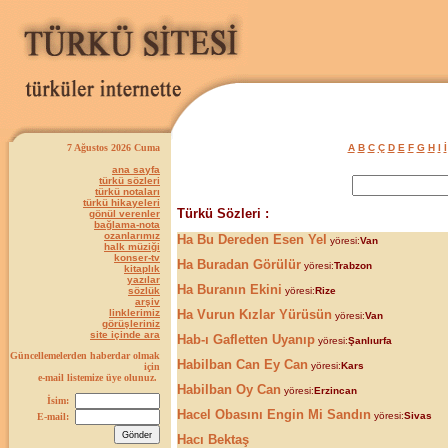
7 Ağustos 2026 Cuma
A
B
C
Ç
D
E
F
G
H
I
İ
ana sayfa
türkü sözleri
türkü notaları
türkü hikayeleri
Türkü Sözleri :
gönül verenler
bağlama-nota
ozanlarımız
Ha Bu Dereden Esen Yel
yöresi:
Van
halk müziği
konser-tv
Ha Buradan Görülür
yöresi:
Trabzon
kitaplık
yazılar
Ha Buranın Ekini
sözlük
yöresi:
Rize
arşiv
linklerimiz
Ha Vurun Kızlar Yürüsün
yöresi:
Van
görüşleriniz
site içinde ara
Hab-ı Gafletten Uyanıp
yöresi:
Şanlıurfa
Güncellemelerden haberdar olmak
Habilban Can Ey Can
yöresi:
Kars
için
e-mail listemize üye olunuz.
Habilban Oy Can
yöresi:
Erzincan
İsim:
Hacel Obasını Engin Mi Sandın
yöresi:
Sivas
E-mail:
Hacı Bektaş