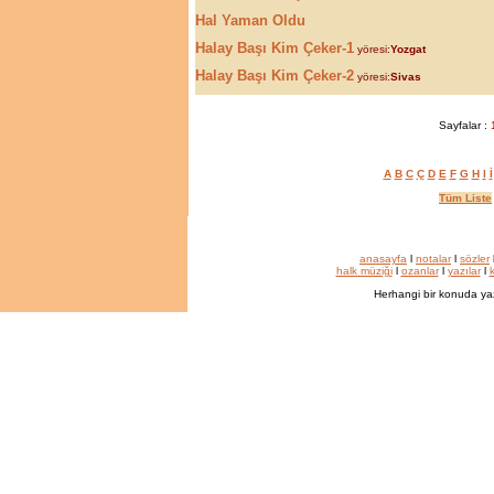
Hal Yaman Oldu
Halay Başı Kim Çeker-1
yöresi:
Yozgat
Halay Başı Kim Çeker-2
yöresi:
Sivas
Sayfalar :
A
B
C
Ç
D
E
F
G
H
I
İ
Tüm Liste
anasayfa
l
notalar
l
sözler
halk müziği
l
ozanlar
l
yazılar
l
k
Herhangi bir konuda ya