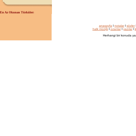
En Az Okunan Türküler:
anasayfa
l
notalar
l
sözler
halk müziği
l
ozanlar
l
yazılar
l
k
Herhangi bir konuda ya