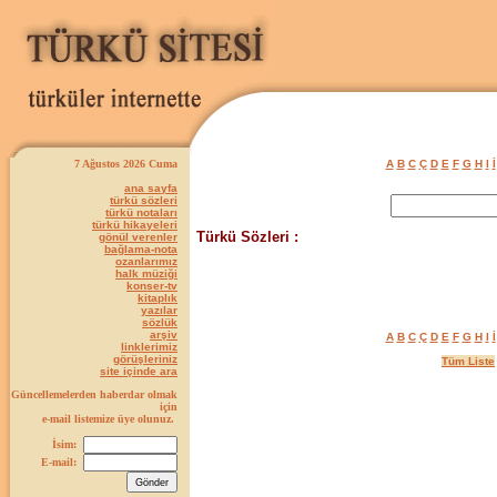
7 Ağustos 2026 Cuma
A
B
C
Ç
D
E
F
G
H
I
İ
ana sayfa
türkü sözleri
türkü notaları
türkü hikayeleri
Türkü Sözleri :
gönül verenler
bağlama-nota
ozanlarımız
halk müziği
konser-tv
kitaplık
yazılar
sözlük
arşiv
A
B
C
Ç
D
E
F
G
H
I
İ
linklerimiz
görüşleriniz
Tüm Liste
site içinde ara
Güncellemelerden haberdar olmak
için
e-mail listemize üye olunuz.
İsim:
E-mail: