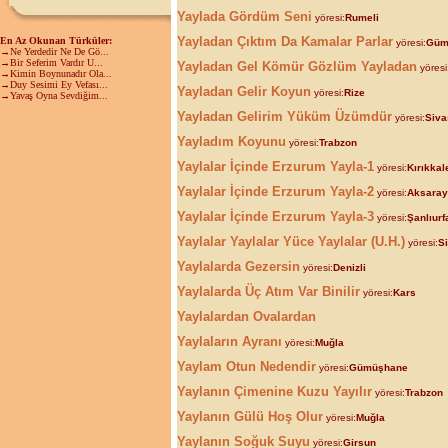
Yaylada Gördüm Seni
yöresi:
Rumeli
Yayladan Çıktım Da Kamalar Parlar
En Az Okunan Türküler:
yöresi:
Güm
→Ne Yerdedir Ne De Gö...
→Bir Seferim Vardır U...
Yayladan Gel Kömür Gözlüm Yayladan
yöresi
→Kimin Boynunadır Ola...
→Duy Sesimi Ey Vefası...
Yayladan Gelir Koyun
yöresi:
Rize
→Yavaş Oyna Sevdiğim...
Yayladan Gelirim Yüküm Üzümdür
yöresi:
Siva
Yayladım Koyunu
yöresi:
Trabzon
Yaylalar İçinde Erzurum Yayla-1
yöresi:
Kırıkkal
Yaylalar İçinde Erzurum Yayla-2
yöresi:
Aksaray
Yaylalar İçinde Erzurum Yayla-3
yöresi:
Şanlıurf
Yaylalar Yaylalar Yüce Yaylalar (U.H.)
yöresi:
S
Yaylalarda Gezersin
yöresi:
Denizli
Yaylalarda Üç Atım Var Binilir
yöresi:
Kars
Yaylalardan Ovalardan
Yaylaların Ayranı
yöresi:
Muğla
Yaylam Otun Nedendir
yöresi:
Gümüşhane
Yaylanın Çimenine Kuzu Yayılır
yöresi:
Trabzon
Yaylanın Gülü Hoş Olur
yöresi:
Muğla
Yaylanın Soğuk Suyu
yöresi:
Girsun