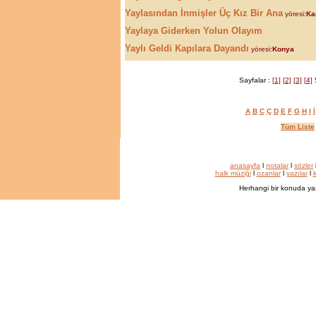
Yaylasından İnmişler Üç Kız Bir Ana
yöresi:
Ka
Yaylaya Giderken Yolun Olayım
Yaylı Geldi Kapılara Dayandı
yöresi:
Konya
Sayfalar :
[1]
[2]
[3]
[4]
A
B
C
Ç
D
E
F
G
H
I
İ
Tüm Liste
anasayfa
l
notalar
l
sözler
halk müziği
l
ozanlar
l
yazılar
l
k
Herhangi bir konuda ya