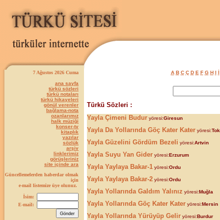
7 Ağustos 2026 Cuma
A
B
C
Ç
D
E
F
G
H
I
İ
ana sayfa
türkü sözleri
türkü notaları
türkü hikayeleri
Türkü Sözleri :
gönül verenler
bağlama-nota
ozanlarımız
Yayla Çimeni Budur
yöresi:
Giresun
halk müziği
konser-tv
Yayla Da Yollarında Göç Kater Kater
yöresi:
Tok
kitaplık
yazılar
Yayla Güzelini Gördüm Bezeli
sözlük
yöresi:
Artvin
arşiv
linklerimiz
Yayla Suyu Yan Gider
yöresi:
Erzurum
görüşleriniz
site içinde ara
Yayla Yaylaya Bakar-1
yöresi:
Ordu
Güncellemelerden haberdar olmak
Yayla Yaylaya Bakar-2
yöresi:
Ordu
için
e-mail listemize üye olunuz.
Yayla Yollarında Galdım Yalınız
yöresi:
Muğla
İsim:
Yayla Yollarında Göç Kater Kater
yöresi:
Mersin
E-mail:
Yayla Yollarında Yürüyüp Gelir
yöresi:
Burdur