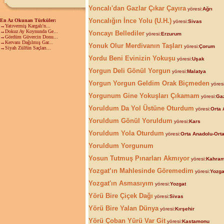
Yoncalı'dan Gazlar Çıkar Çayıra
yöresi:
Ağrı
Yoncalığın İnce Yolu (U.H.)
En Az Okunan Türküler:
yöresi:
Sivas
→Yatıvermiş Kargalı'n...
→Dokuz Ay Koynunda Ge...
Yoncayı Bellediler
yöresi:
Erzurum
→Gördüm Güvercin Donu...
→Kervanı Dağılmış Gar...
Yonuk Olur Merdivanın Taşları
yöresi:
Çorum
→Siyah Zülfün Saçları...
Yordu Beni Evinizin Yokuşu
yöresi:
Uşak
Yorgun Deli Gönül Yorgun
yöresi:
Malatya
Yorgun Yorgun Geldim Orak Biçmeden
yöresi
Yorgunum Gine Yokuşları Çıkamam
yöresi:
Ga
Yoruldum Da Yol Üstüne Oturdum
yöresi:
Orta 
Yoruldum Gönül Yoruldum
yöresi:
Kars
Yoruldum Yola Oturdum
yöresi:
Orta Anadolu-Orta
Yoruldum Yorgunum
Yosun Tutmuş Pınarları Akmıyor
yöresi:
Kahra
Yozgat’ın Mahlesinde Göremedim
yöresi:
Yozga
Yozgat'ın Asmasıyım
yöresi:
Yozgat
Yörü Bire Çiçek Dağı
yöresi:
Sivas
Yörü Bire Yalan Dünya
yöresi:
Kırşehir
Yörü Çoban Yürü Var Git
yöresi:
Kastamonu