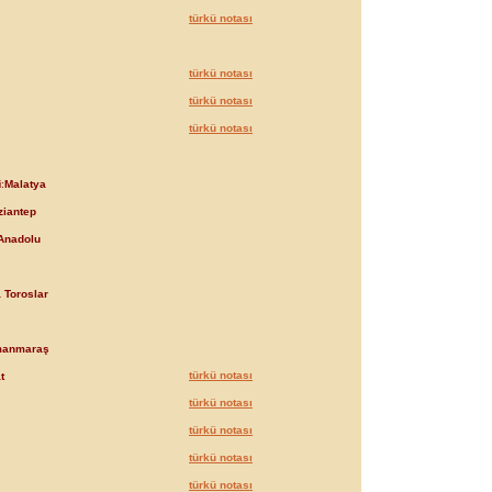
türkü notası
türkü notası
türkü notası
türkü notası
:
Malatya
ziantep
Anadolu
 Toroslar
manmaraş
türkü notası
t
türkü notası
türkü notası
türkü notası
türkü notası