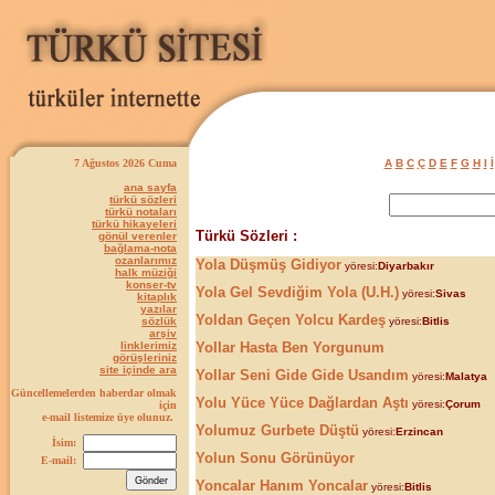
7 Ağustos 2026 Cuma
A
B
C
Ç
D
E
F
G
H
I
İ
ana sayfa
türkü sözleri
türkü notaları
türkü hikayeleri
Türkü Sözleri :
gönül verenler
bağlama-nota
ozanlarımız
Yola Düşmüş Gidiyor
yöresi:
Diyarbakır
halk müziği
konser-tv
Yola Gel Sevdiğim Yola (U.H.)
yöresi:
Sivas
kitaplık
yazılar
Yoldan Geçen Yolcu Kardeş
sözlük
yöresi:
Bitlis
arşiv
linklerimiz
Yollar Hasta Ben Yorgunum
görüşleriniz
site içinde ara
Yollar Seni Gide Gide Usandım
yöresi:
Malatya
Güncellemelerden haberdar olmak
Yolu Yüce Yüce Dağlardan Aştı
yöresi:
Çorum
için
e-mail listemize üye olunuz.
Yolumuz Gurbete Düştü
yöresi:
Erzincan
İsim:
Yolun Sonu Görünüyor
E-mail:
Yoncalar Hanım Yoncalar
yöresi:
Bitlis