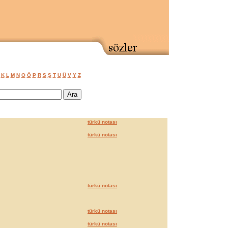
K
L
M
N
O
Ö
P
R
S
Ş
T
U
Ü
V
Y
Z
türkü notası
türkü notası
türkü notası
türkü notası
türkü notası